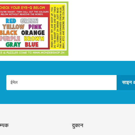
साइन अ
ईमेल
सम्पक
दुकान