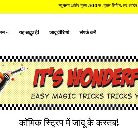
न्यूनतम ऑर्डर मूल्य 500 रु. मुफ़्त शिपिंग. हर ऑर्डर पर मुफ
कान
यह अद्भुत है!
जादू वीडियो
संपर्क करें
कॉमिक स्ट्रिप में जादू के करतब!